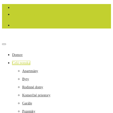
‭0918 999 503‬
lukacova@realpoint.sk
Domov
Celá ponuka
Apartmány
Byty
Rodinné domy
Komerčné priestory
Garáže
Pozemky